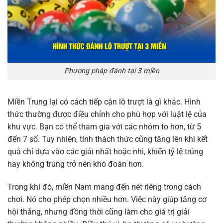
Phương pháp đánh tại 3 miền
Miền Trung lại có cách tiếp cận lô trượt là gì khác. Hình
thức thường được điều chỉnh cho phù hợp với luật lệ của
khu vực. Bạn có thể tham gia với các nhóm to hơn, từ 5
đến 7 số. Tuy nhiên, tính thách thức cũng tăng lên khi kết
quả chỉ dựa vào các giải nhất hoặc nhì, khiến tỷ lệ trúng
hay không trúng trở nên khó đoán hơn.
Trong khi đó, miền Nam mang đến nét riêng trong cách
chơi. Nó cho phép chọn nhiều hơn. Việc này giúp tăng cơ
hội thắng, nhưng đồng thời cũng làm cho giá trị giải