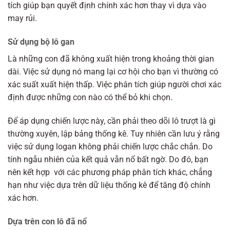
tích giúp bạn quyết định chính xác hơn thay vì dựa vào
may rủi.
Sử dụng bộ lô gan
Là những con đã không xuất hiện trong khoảng thời gian
dài. Việc sử dụng nó mang lại cơ hội cho bạn vì thường có
xác suất xuất hiện thấp. Việc phân tích giúp người chơi xác
định được những con nào có thể bỏ khi chọn.
Để áp dụng chiến lược này, cần phải theo dõi lô trượt là gì
thường xuyên, lập bảng thống kê. Tuy nhiên cần lưu ý rằng
việc sử dụng logan không phải chiến lược chắc chắn. Do
tính ngẫu nhiên của kết quả vẫn nổ bất ngờ. Do đó, bạn
nên kết hợp với các phương pháp phân tích khác, chẳng
hạn như việc dựa trên dữ liệu thống kê để tăng độ chính
xác hơn.
Dựa trên con lô đã nổ