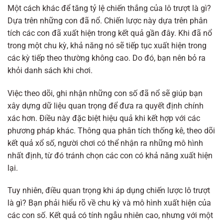
Một cách khác để tăng tỷ lệ chiến thắng của lô trượt là gì?
Dựa trên những con đã nổ. Chiến lược này dựa trên phân
tích các con đã xuất hiện trong kết quả gần đây. Khi đã nổ
trong một chu kỳ, khả năng nó sẽ tiếp tục xuất hiện trong
các kỳ tiếp theo thường không cao. Do đó, bạn nên bỏ ra
khỏi danh sách khi chơi.
Việc theo dõi, ghi nhận những con số đã nổ sẽ giúp bạn
xây dựng dữ liệu quan trọng để đưa ra quyết định chính
xác hơn. Điều này đặc biệt hiệu quả khi kết hợp với các
phương pháp khác. Thông qua phân tích thống kê, theo dõi
kết quả xổ số, người chơi có thể nhận ra những mô hình
nhất định, từ đó tránh chọn các con có khả năng xuất hiện
lại.
Tuy nhiên, điều quan trọng khi áp dụng chiến lược lô trượt
là gì? Bạn phải hiểu rõ về chu kỳ và mô hình xuất hiện của
các con số. Kết quả có tính ngẫu nhiên cao, nhưng với một