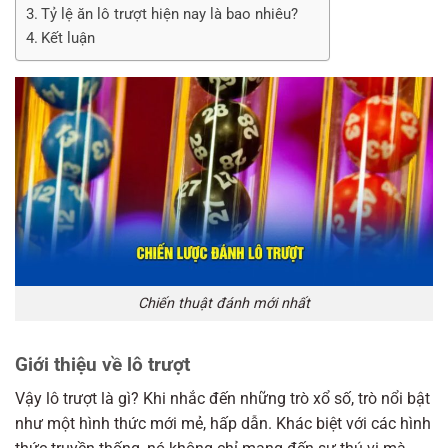
Tỷ lệ ăn lô trượt hiện nay là bao nhiêu?
Kết luận
Chiến thuật đánh mới nhất
Giới thiệu về lô trượt
Vậy lô trượt là gì? Khi nhắc đến những trò xổ số, trò nổi bật
như một hình thức mới mẻ, hấp dẫn. Khác biệt với các hình