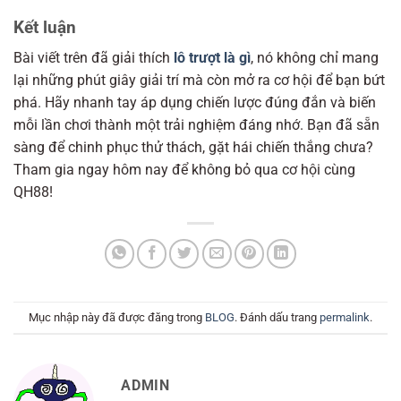
Kết luận
Bài viết trên đã giải thích
lô trượt là gì
, nó không chỉ mang
lại những phút giây giải trí mà còn mở ra cơ hội để bạn bứt
phá. Hãy nhanh tay áp dụng chiến lược đúng đắn và biến
mỗi lần chơi thành một trải nghiệm đáng nhớ. Bạn đã sẵn
sàng để chinh phục thử thách, gặt hái chiến thắng chưa?
Tham gia ngay hôm nay để không bỏ qua cơ hội cùng
QH88!
Mục nhập này đã được đăng trong
BLOG
. Đánh dấu trang
permalink
.
ADMIN