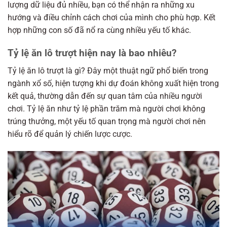
lượng dữ liệu đủ nhiều, bạn có thể nhận ra những xu
hướng và điều chỉnh cách chơi của mình cho phù hợp. Kết
hợp những con số đã nổ ra cùng nhiều yếu tố khác.
Tỷ lệ ăn lô trượt hiện nay là bao nhiêu?
Tỷ lệ ăn lô trượt là gì? Đây một thuật ngữ phổ biến trong
ngành xổ số, hiện tượng khi dự đoán không xuất hiện trong
kết quả, thường dẫn đến sự quan tâm của nhiều người
chơi. Tỷ lệ ăn như tỷ lệ phần trăm mà người chơi không
trúng thưởng, một yếu tố quan trọng mà người chơi nên
hiểu rõ để quản lý chiến lược cược.