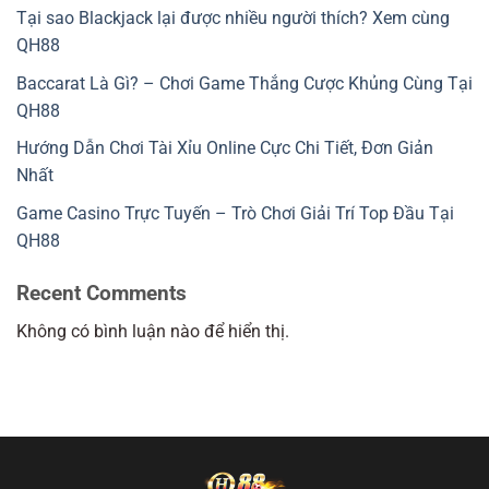
Tại sao Blackjack lại được nhiều người thích? Xem cùng
QH88
Baccarat Là Gì? – Chơi Game Thắng Cược Khủng Cùng Tại
QH88
Hướng Dẫn Chơi Tài Xỉu Online Cực Chi Tiết, Đơn Giản
Nhất
Game Casino Trực Tuyến – Trò Chơi Giải Trí Top Đầu Tại
QH88
Recent Comments
Không có bình luận nào để hiển thị.